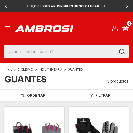
🚴‍♂️🏃 CICLISMO & RUNNING EN UN SOLO LUGAR 🚴‍♂️🏃
0
Inicio
>
CICLISMO
>
INDUMENTARIA
>
GUANTES
GUANTES
13 productos
ORDENAR
FILTRAR