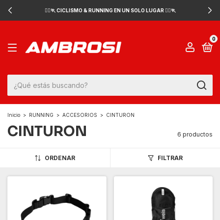
🚴‍♂️🏃 CICLISMO & RUNNING EN UN SOLO LUGAR 🚴‍♂️🏃
0
Inicio
>
RUNNING
>
ACCESORIOS
>
CINTURON
CINTURON
6 productos
ORDENAR
FILTRAR