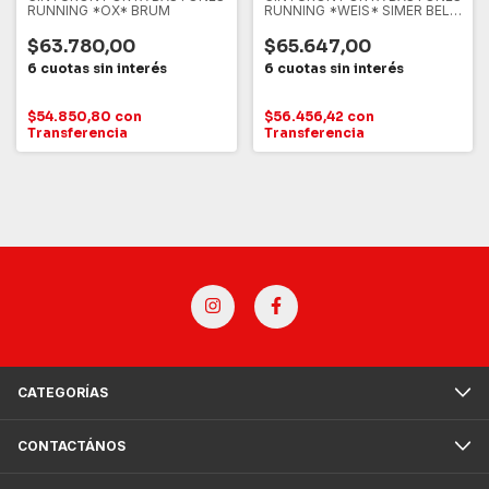
RUNNING *OX* BRUM
RUNNING *WEIS* SIMER BELT
ULTRA 100K + SERIES
$63.780,00
$65.647,00
$54.850,80
con
$56.456,42
con
Transferencia
Transferencia
CATEGORÍAS
CONTACTÁNOS