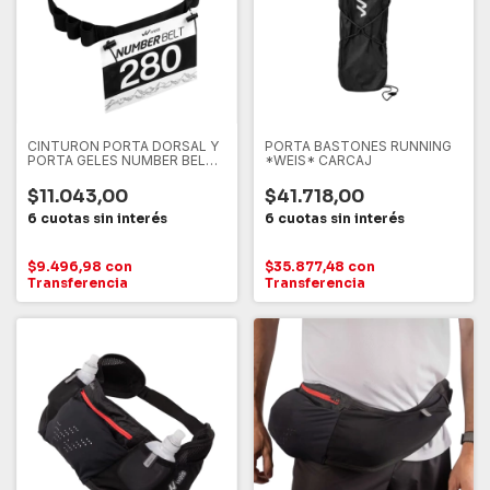
CINTURON PORTA DORSAL Y
PORTA BASTONES RUNNING
PORTA GELES NUMBER BELT
*WEIS* CARCAJ
RUNNING *WEIS* ( 101-386 ),
NEGRO
$11.043,00
$41.718,00
$9.496,98
con
$35.877,48
con
Transferencia
Transferencia