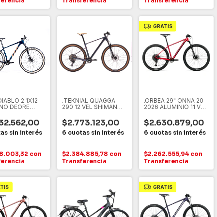
ferencia
Transferencia
Transferencia
GRATIS
DIABLO 2 1X12
.TEKNIAL QUAGGA
.ORBEA 29" ONNA 20
NO DEORE
290 12 VEL SHIMANO
2026 ALUMINIO 11 VEL
ONO
DEORE -- CARBONO -
SHIMANO CUES
-
32.562,00
$2.773.123,00
$2.630.879,00
8.003,32
con
$2.384.885,78
con
$2.262.555,94
con
ferencia
Transferencia
Transferencia
TIS
GRATIS