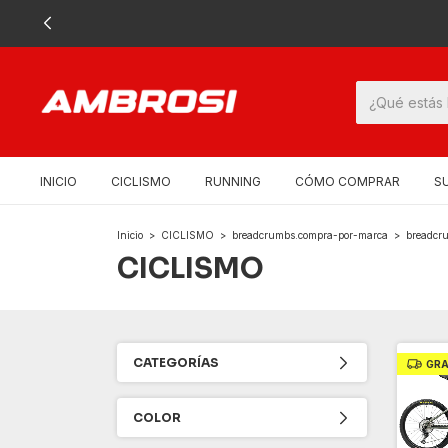
INICIO
CICLISMO
RUNNING
CÓMO COMPRAR
S
Inicio
>
CICLISMO
>
breadcrumbs.compra-por-marca
>
breadcru
CICLISMO
CATEGORÍAS
GRA
COLOR