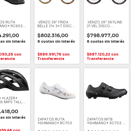
OS RUTA
.VENZO 29" FRIDA
.VENZO 29" SKYLINE
ANO* RC903
BELLE 21v 3x7 DISCO
21 VEL DISCO
E T 45 2 BOA
HIDRAULICO
HIDRAULICO
O
.291,00
$802.316,00
$798.977,00
090,26
con
$689.991,76
con
$687.120,22
con
ferencia
Transferencia
Transferencia
 *LAZER*
IS MIPS TALLE
RO, L
.418,00
ZAPATOS RUTA
ZAPATOS MTB
*SHIMANO* RC703
*SHIMANO* XC703 T
43.5 2 BOA NEGRO,
959,48
con
NEGRO, 43.5