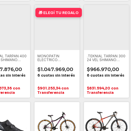
🎁 ELEGÍ TU REGALO
IAL TARPAN 400
MONOPATIN
.TEKNIAL TARPAN 300
L SHIMANO
ELECTRICO
24 VEL SHIMANO
 HIDRAULICO
*TOPMEGA* 350W
DISCO HIDRAULICO
CON DISPLAY LED
37.876,00
$1.047.969,00
$966.970,00
573,36
con
$901.253,34
con
$831.594,20
con
ferencia
Transferencia
Transferencia