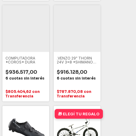
COMPUTADORA
.VENZO 29" THORN
*COROS* DURA
24V 3x8 *SHIMANO*
DISCO HIDRAULICO
$936.517,00
$916.128,00
$805.404,62
con
$787.870,08
con
Transferencia
Transferencia
🎁 ELEGÍ TU REGALO