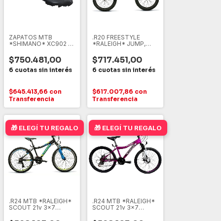
ZAPATOS MTB
.R20 FREESTYLE
*SHIMANO* XC902 S-
*RALEIGH* JUMP,
PHYRE
VARIOS
$750.481,00
$717.451,00
$645.413,66
con
$617.007,86
con
Transferencia
Transferencia
🎁 ELEGÍ TU REGALO
🎁 ELEGÍ TU REGALO
.R24 MTB *RALEIGH*
.R24 MTB *RALEIGH*
SCOUT 21v 3x7
SCOUT 21v 3x7
VARON DISCO, VARIOS
DISCO -- DAMA --,
VARIOS