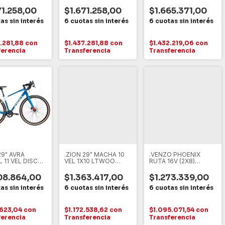
ANO* DEORE
DEORE
*SHIMANO* DEORE
EAL - NEGRO, M
17", TEAL - NEGRO, M
71.258,00
$1.671.258,00
$1.665.371,00
7.281,88
con
$1.437.281,88
con
$1.432.219,06
con
ferencia
Transferencia
Transferencia
29" AVRA
.ZION 29" MACHA 10
.VENZO PHOENIX
 11 VEL DISCO
VEL 1X10 LTWOO
RUTA 16V (2X8)
ICO S"
DISCO MECANICO
*SHIMANO* CLARIS
R2000 50X51.2
08.864,00
$1.363.417,00
$1.273.339,00
.623,04
con
$1.172.538,62
con
$1.095.071,54
con
ferencia
Transferencia
Transferencia