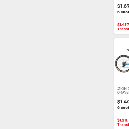
*SHIM
17", T
$1.6
$1.43
Trans
.ZION 
GRAVEL
MECAN
$1.4
$1.211
Trans