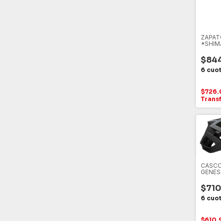
ZAPAT
*SHIM
S-PHYR
NEGR
$844
$726.
Trans
CASCO
GENES
L, NEG
$710
$610.