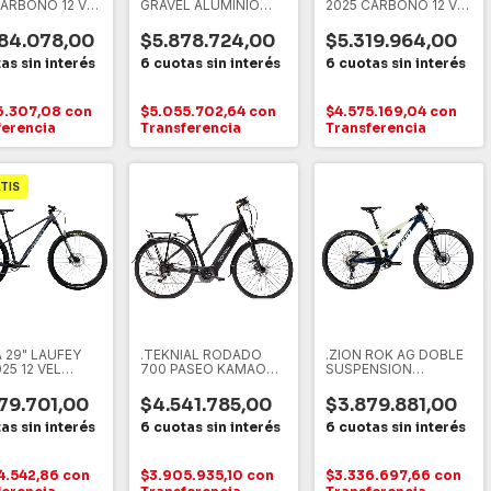
CARBONO 12 VEL
GRAVEL ALUMINIO
2025 CARBONO 12 VEL
NO XT M8100
SHIMANO GRX820 L",
SHIMANO DEORE
VERDE - LILA, L
M6100
84.078,00
$5.878.724,00
$5.319.964,00
6.307,08
con
$5.055.702,64
con
$4.575.169,04
con
ferencia
Transferencia
Transferencia
TIS
 29" LAUFEY
.TEKNIAL RODADO
.ZION ROK AG DOBLE
25 12 VEL
700 PASEO KAMAO
SUSPENSION
NO DEORE,
ELECTRICA
CARBONO 12 VEL
 CELESTE, M
79.701,00
$4.541.785,00
$3.879.881,00
4.542,86
con
$3.905.935,10
con
$3.336.697,66
con