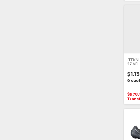
.TEKN
27 VE
DISCO
$1.1
$978.
Trans