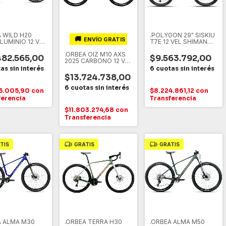
A WILD H20
.POLYGON 29" SISKIU
🚚
ENVÍO GRATIS
LUMINIO 12 VEL
T7E 12 VEL SHIMANO
no SLX
SLX M7100 M"
.ORBEA OIZ M10 AXS
ELECTRICA, VERDE
482.565,00
$9.563.792,00
2025 CARBONO 12 VEL
OLIVA, M (18")
SRAM GX EAGLE T-
TYPE ELECTRONICO
$13.724.738,00
M", NEGRO, M
15.005,90
con
$8.224.861,12
con
ferencia
Transferencia
$11.803.274,68
con
Transferencia
TIS
GRATIS
GRATIS
A ALMA M30
.ORBEA TERRA H30
.ORBEA ALMA M50