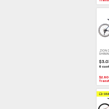
Trans
.ZION 
SHIMA
CARB
$3.0
$2.60
Trans
GRA