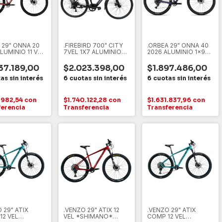
 29" ONNA 20
.FIREBIRD 700" CITY
.ORBEA 29" ONNA 40
LUMINIO 11 VEL
7VEL 1X7 ALUMINIO
2026 ALUMINIO 1x9
NO CUES
DISCO MECANICO
VEL SHIMANO CUES
ELECTRICA
37.189,00
$2.023.398,00
$1.897.486,00
1.982,54
con
$1.740.122,28
con
$1.631.837,96
con
ferencia
Transferencia
Transferencia
 29" ATIX
.VENZO 29" ATIX 12
.VENZO 29" ATIX
12 VEL
VEL *SHIMANO*
COMP 12 VEL