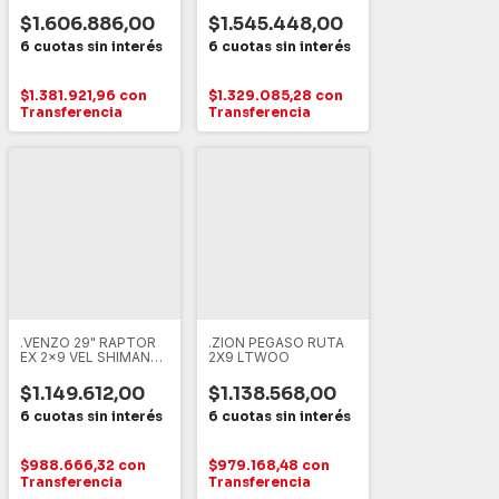
LTWOO DISCO
DEORE DISCO
HIDRAULICO
HIDRAULICO
$1.606.886,00
$1.545.448,00
$1.381.921,96
con
$1.329.085,28
con
Transferencia
Transferencia
.VENZO 29" RAPTOR
.ZION PEGASO RUTA
EX 2x9 VEL SHIMANO
2X9 LTWOO
CUES FRENO
HIDRAULICO
$1.149.612,00
$1.138.568,00
$988.666,32
con
$979.168,48
con
Transferencia
Transferencia