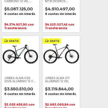
CARBONO 12 VEL
MTB DICEROS
SHIMANO XT
ELECTRICA
$5.087.125,00
$4.910.497,00
$4.374.927,50
con
$4.223.027,42
con
Transferencia
Transferencia
GRATIS
GRATIS
.ORBEA ALMA H30
.ORBEA ALMA H11
2026 ALUMINIO 12 VEL
ALUMINIO 12 VEL
SHIMANO DEORE
M6100
$3.550.510,00
$3.119.844,00
$3.053.438,60
con
$2.683.065,84
con