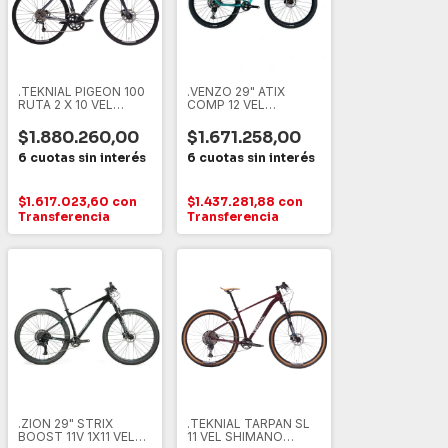
.TEKNIAL PIGEON 100
.VENZO 29" ATIX
RUTA 2 X 10 VEL
COMP 12 VEL
SHIMANO TIAGRA 52",
*SHIMANO* DEORE
ANTRACITA
17", TEAL - NEGRO, M
$1.880.260,00
$1.671.258,00
$1.617.023,60
con
$1.437.281,88
con
Transferencia
Transferencia
.ZION 29" STRIX
.TEKNIAL TARPAN SL
BOOST 11V 1X11 VEL
11 VEL SHIMANO