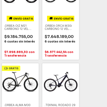
🚚
🚚
ENVÍO GRATIS
ENVÍO GRATIS
.ORBEA OIZ M21
.ORBEA ORCA M30i
CARBONO 12 VEL
CARBONO 12 VEL
SRAM GX DOBLE
ELECTRONICO
SUSPENSION
SHIMANO 105 Di2
$9.184.755,00
$7.648.189,00
$7.898.889,30
con
$6.577.442,54
con
Transferencia
Transferencia
GRATIS
.ORBEA ALMA M30
.TEKNIAL RODADO 29