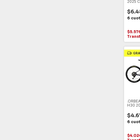
2025 
SHIMA
$6.4
$5.57
Trans
GRA
.ORBEA
H30 20
SHIMA
AZUL -
$4.6
$4.02