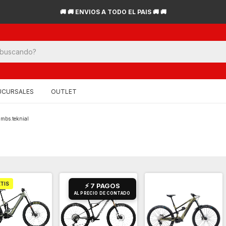
🚚 🚚 ENVIOS A TODO EL PAIS 🚚 🚚
UCURSALES
OUTLET
mbs.teknial
TIS
⚡ 7 PAGOS
AL PRECIO DE CONTADO