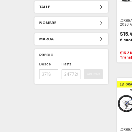
TALLE
.ORBE
NOMBRE
2026 A
Shima
$15.
MARCA
$13.3
PRECIO
Trans
Desde
Hasta
APLICAR
GRA
.ORBE